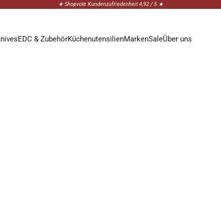
★ Shopvote Kundenzufriedenheit 4,92 / 5 ★
Knives
EDC & Zubehör
Küchenutensilien
Marken
Sale
Über uns