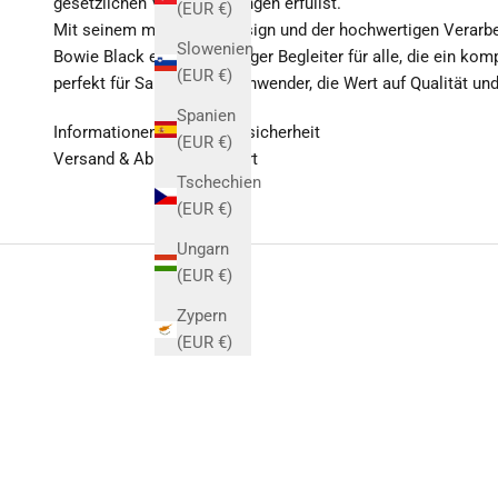
gesetzlichen Voraussetzungen erfüllst.
(EUR €)
Mit seinem markanten Design und der hochwertigen Verarbe
Slowenien
Bowie Black ein zuverlässiger Begleiter für alle, die ein k
(EUR €)
perfekt für Sammler und Anwender, die Wert auf Qualität und 
Spanien
Informationen zur Produktsicherheit
(EUR €)
Versand & Abholung vor Ort
Tschechien
(EUR €)
Ungarn
(EUR €)
Zypern
(EUR €)