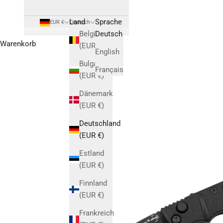
Land
Sprache
EUR €
Deutsch
Belgien
Deutsch
Warenkorb
(EUR €)
English
Bulgarien
Français
(EUR €)
Dänemark
(EUR €)
Deutschland
(EUR €)
Estland
(EUR €)
Finnland
(EUR €)
Frankreich