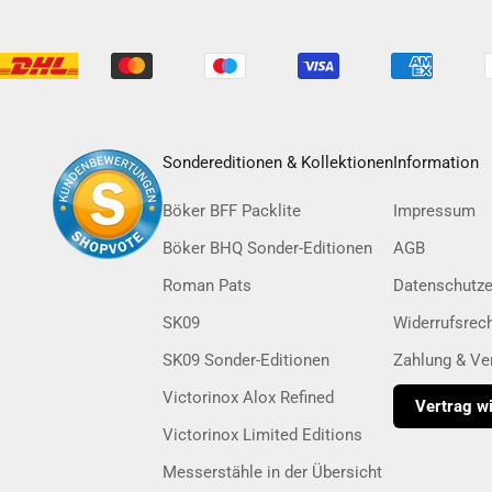
Sondereditionen & Kollektionen
Information
Böker BFF Packlite
Impressum
Böker BHQ Sonder-Editionen
AGB
Roman Pats
Datenschutze
SK09
Widerrufsrec
SK09 Sonder-Editionen
Zahlung & Ve
Victorinox Alox Refined
Vertrag w
Victorinox Limited Editions
Messerstähle in der Übersicht