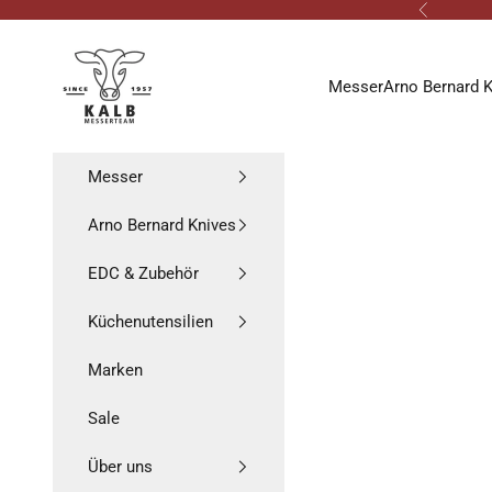
Zum Inhalt springen
Zurück
Messerteam Kalb
Messer
Arno Bernard 
Messer
Arno Bernard Knives
EDC & Zubehör
Küchenutensilien
Marken
Sale
Über uns