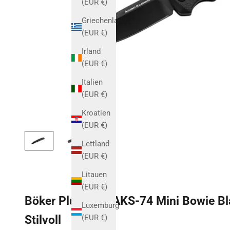
(EUR €)
Griechenland
(EUR €)
Irland
(EUR €)
Italien
(EUR €)
Kroatien
(EUR €)
Lettland
(EUR €)
Litauen
(EUR €)
Böker Plus BHQ AKS-74 Mini Bowie Bl
Luxemburg
Stilvoll
(EUR €)