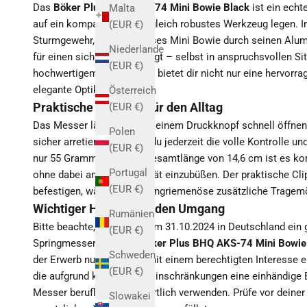
Das
Böker Plus BHQ AKS-74 Mini Bowie Black
ist ein echt
Malta
auf ein kompaktes und zugleich robustes Werkzeug legen. I
(EUR €)
Sturmgewehr, besticht dieses Mini Bowie durch seinen Alum
Niederlande
für einen sicheren Halt sorgt – selbst in anspruchsvollen S
(EUR €)
hochwertigem AUS-8 Stahl bietet dir nicht nur eine hervorra
elegante Optik.
Österreich
Praktische Features für den Alltag
(EUR €)
Das Messer lässt sich mit einem Druckknopf schnell öffnen
Polen
sicher arretieren. So hast du jederzeit die volle Kontrolle 
(EUR €)
nur 55 Gramm und einer Gesamtlänge von 14,6 cm ist es ko
Portugal
ohne dabei an Funktionalität einzubüßen. Der praktische Cl
(EUR €)
befestigen, während die Fangriemenöse zusätzliche Tragemö
Wichtiger Hinweis für den Umgang
Rumänien
Bitte beachte, dass seit dem 31.10.2024 in Deutschland ein
(EUR €)
Springmesser gilt. Das
Böker Plus BHQ AKS-74 Mini Bowie
Schweden
der Erwerb nur Personen mit einem berechtigten Interesse er
(EUR €)
die aufgrund körperlicher Einschränkungen eine einhändige 
Messer beruflich oder sportlich verwenden. Prüfe vor deiner B
Slowakei