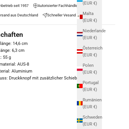
(EUR €)
nbetrieb seit 1957
Autorisierter Fachhändler
Malta
rsand aus Deutschland
Schneller Vesand
(EUR €)
Niederlande
schaften
(EUR €)
änge: 14,6 cm
Österreich
länge: 6,3 cm
(EUR €)
: 55 g
material: AUS-8
Polen
terial: Aluminium
(EUR €)
uss: Druckknopf mit zusätzlicher Schiebesicherung
Portugal
(EUR €)
Rumänien
(EUR €)
Schweden
(EUR €)