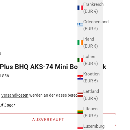
Frankreich
(EUR €)
Griechenland
(EUR €)
Irland
(EUR €)
s
Italien
(EUR €)
 Plus BHQ AKS-74 Mini Bowie Black
Kroatien
ALS56
(EUR €)
Lettland
.
Versandkosten
werden an der Kasse berechnet
(EUR €)
uf Lager
Litauen
(EUR €)
AUSVERKAUFT
Luxemburg