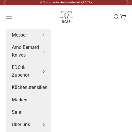
Zum Inhalt springen
★ Shopvote Kundenzufriedenheit 4,92 / 5 ★
Zurück
Vor
Messerteam Kalb
Menü
Suchen
Waren
Messer
Arno Bernard
Knives
EDC &
Zubehör
Küchenutensilien
Marken
Sale
Über uns