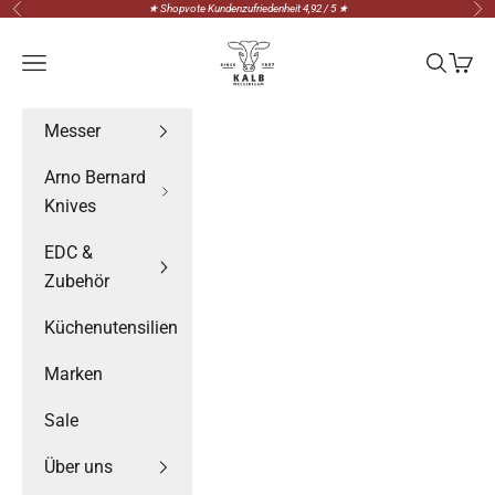
Zum Inhalt springen
★ Shopvote Kundenzufriedenheit 4,92 / 5 ★
Zurück
Vor
Messerteam Kalb
Menü
Suchen
Waren
Messer
Arno Bernard
Knives
EDC &
Zubehör
Küchenutensilien
Marken
Sale
Über uns