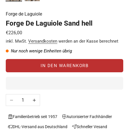
Forge de Laguiole
Forge De Laguiole Sand hell
Angebot
€226,00
inkl. MwSt.
Versandkosten
werden an der Kasse berechnet
Nur noch wenige Einheiten übrig
IN DEN WARENKORB
Anzahl verringern
Anzahl erhöhen
Familienbetrieb seit 1957
Autorisierter Fachhändler
DHL-Versand aus Deutschland
Schneller Vesand