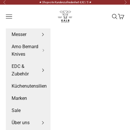
Zum Inhalt springen
★ Shopvote Kundenzufriedenheit 4,92 / 5 ★
Zurück
Vor
Messerteam Kalb
Menü
Suchen
Waren
Messer
Arno Bernard
Knives
EDC &
Zubehör
Küchenutensilien
Marken
Sale
Über uns