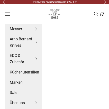
Zum Inhalt springen
★ Shopvote Kundenzufriedenheit 4,92 / 5 ★
Zurück
Vor
Messerteam Kalb
Menü
Suchen
Waren
Messer
Arno Bernard
Knives
EDC &
Zubehör
Küchenutensilien
Marken
Sale
Über uns