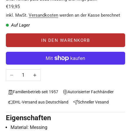
Angebot
€19,95
inkl. MwSt.
Versandkosten
werden an der Kasse berechnet
Auf Lager
IN DEN WARENKORB
Anzahl verringern
Anzahl erhöhen
Familienbetrieb seit 1957
Autorisierter Fachhändler
DHL-Versand aus Deutschland
Schneller Vesand
Eigenschaften
Material: Messing